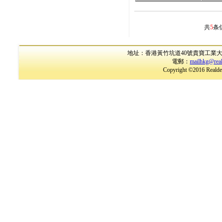
共
5
条
地址：香港黃竹坑道40號貴寶工業大廈17樓B室
電郵：
mailhkg@rea
Copyright ©2016 Realder