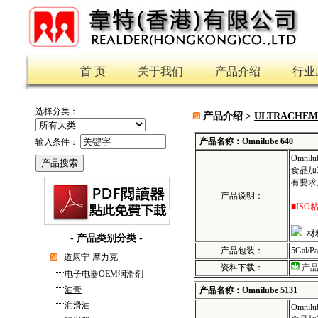
首 页
关于我们
产品介绍
行业
选择分类：
产品介绍 >
ULTRACHE
产品名称：Omnilube 640
输入条件：
Omni
食品加工
有要求
产品说明：
■ISO
材
-
产品类别分类
-
产品包装：
5Gal/P
道康宁-摩力克
资料下载：
产
电子电器OEM润滑剂
油膏
产品名称：Omnilube 5131
润滑油
Omni