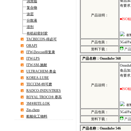
食品加工
润滑脂
有要求
复合物
涂层
产品说明：
■ISO
分散液
溶剂
有机硅密封胶
材
TACBECON-得必可
产品包装：
5Gal/P
ORAPI
资料下载：
产
ITW-Devcon得复康
ITW-LPS
产品名称：Omnilube 568
ITW-SM-施耐
Omni
食品加工
ULTRACHEM-奥金
有要求
KOREA-LUBE
TECCEM-特可磨
产品说明：
■ISO
RADCO-INDUSTRIES
ROYAL TROCO® 赛高
3M®RITE-LOK
材
Zip-chem
产品包装：
5Gal/P
船舶化工物料
资料下载：
产
产品名称：Omnilube 546