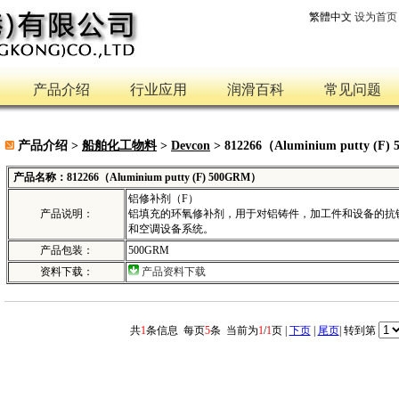
繁體中文
设为首页
产品介绍
行业应用
润滑百科
常见问题
产品介绍 >
船舶化工物料
>
Devcon
> 812266（Aluminium putty (F)
产品名称：812266（Aluminium putty (F) 500GRM）
铝修补剂（F）
产品说明：
铝填充的环氧修补剂，用于对铝铸件，加工件和设备的抗
和空调设备系统。
产品包装：
500GRM
资料下载：
产品资料下载
共
1
条信息 每页
5
条 当前为
1
/
1
页 |
下页
|
尾页
| 转到第