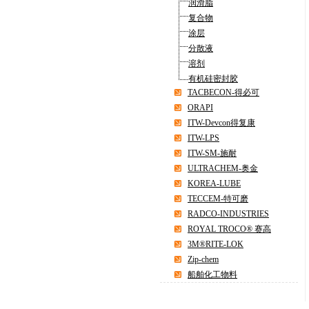
润滑脂
复合物
涂层
分散液
溶剂
有机硅密封胶
TACBECON-得必可
ORAPI
ITW-Devcon得复康
ITW-LPS
ITW-SM-施耐
ULTRACHEM-奥金
KOREA-LUBE
TECCEM-特可磨
RADCO-INDUSTRIES
ROYAL TROCO® 赛高
3M®RITE-LOK
Zip-chem
船舶化工物料