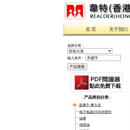
首 页
关于我们
选择分类：
输入条件：
-
产品类别分类
-
道康宁-摩力克
电子电器OEM润滑剂
油膏
润滑油