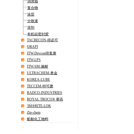
润滑脂
复合物
涂层
分散液
溶剂
有机硅密封胶
TACBECON-得必可
ORAPI
ITW-Devcon得复康
ITW-LPS
ITW-SM-施耐
ULTRACHEM-奥金
KOREA-LUBE
TECCEM-特可磨
RADCO-INDUSTRIES
ROYAL TROCO® 赛高
3M®RITE-LOK
Zip-chem
船舶化工物料