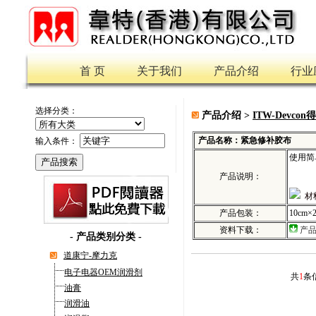
首 页
关于我们
产品介绍
行业
选择分类：
产品介绍 >
ITW-Devco
产品名称：紧急修补胶布
输入条件：
使用简
产品说明：
材
产品包装：
10cm×
资料下载：
产
-
产品类别分类
-
道康宁-摩力克
电子电器OEM润滑剂
共
1
条
油膏
润滑油