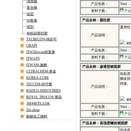
润滑脂
产品包装：
50ml；
复合物
资料下载：
产
涂层
产品名称：圆柱胶
分散液
溶剂
通用性
有机硅密封胶
产品说明：
TACBECON-得必可
材
ORAPI
产品包装：
50ml；
ITW-Devcon得复康
资料下载：
产
ITW-LPS
ITW-SM-施耐
产品名称：渗透型锁固胶
ULTRACHEM-奥金
低粘度
KOREA-LUBE
螺纹间
焊接。
TECCEM-特可磨
产品说明：
RADCO-INDUSTRIES
ROYAL TROCO® 赛高
材
3M®RITE-LOK
产品包装：
50ml；
Zip-chem
资料下载：
产
船舶化工物料
产品名称：高强度螺栓锁固胶
高强度