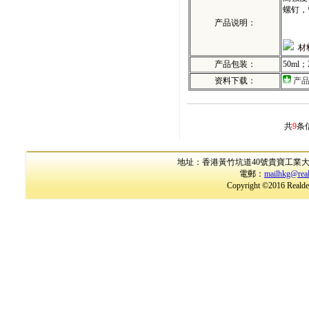
螺钉，
产品说明：
材
产品包装：
50ml；
资料下载：
产
共
9
条
地址：香港黃竹坑道40號貴寶工業大廈17樓B室
電郵：
mailhkg@rea
Copyright ©2016 Realder