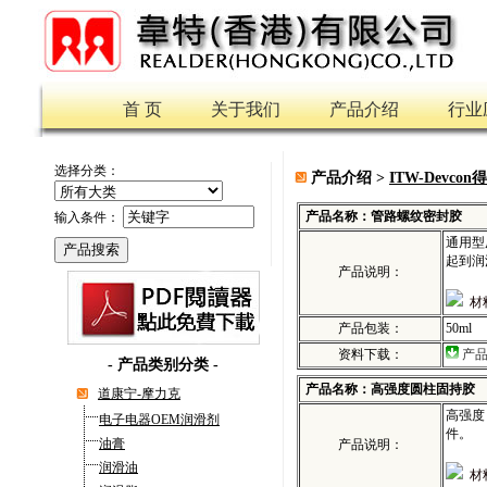
首 页
关于我们
产品介绍
行业
选择分类：
产品介绍 >
ITW-Devco
产品名称：管路螺纹密封胶
输入条件：
通用型
起到润
产品说明：
材
产品包装：
50ml
资料下载：
产
-
产品类别分类
-
产品名称：高强度圆柱固持胶
道康宁-摩力克
高强度
电子电器OEM润滑剂
件。
油膏
产品说明：
润滑油
材