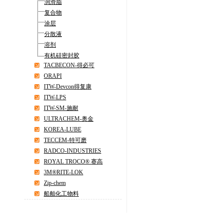
润滑脂
复合物
涂层
分散液
溶剂
有机硅密封胶
TACBECON-得必可
ORAPI
ITW-Devcon得复康
ITW-LPS
ITW-SM-施耐
ULTRACHEM-奥金
KOREA-LUBE
TECCEM-特可磨
RADCO-INDUSTRIES
ROYAL TROCO® 赛高
3M®RITE-LOK
Zip-chem
船舶化工物料