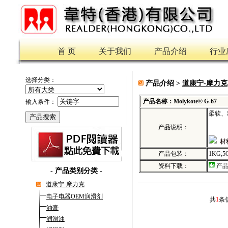
首 页
关于我们
产品介绍
行业
选择分类：
产品介绍 >
道康宁-摩力克
产品名称：Molykote® G-67
输入条件：
柔软、
产品说明：
材
产品包装：
1KG;5
资料下载：
产
-
产品类别分类
-
道康宁-摩力克
电子电器OEM润滑剂
共
1
条
油膏
润滑油