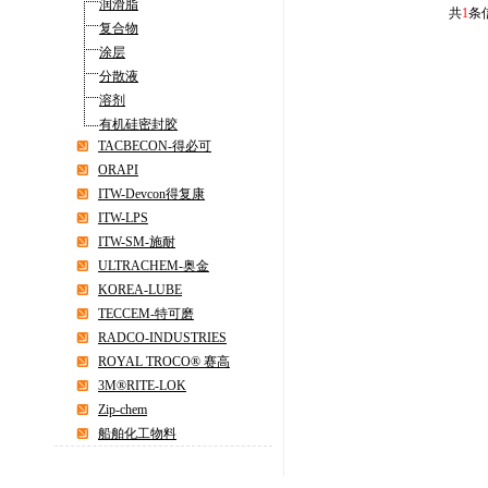
润滑脂
共
1
条
复合物
涂层
分散液
溶剂
有机硅密封胶
TACBECON-得必可
ORAPI
ITW-Devcon得复康
ITW-LPS
ITW-SM-施耐
ULTRACHEM-奥金
KOREA-LUBE
TECCEM-特可磨
RADCO-INDUSTRIES
ROYAL TROCO® 赛高
3M®RITE-LOK
Zip-chem
船舶化工物料