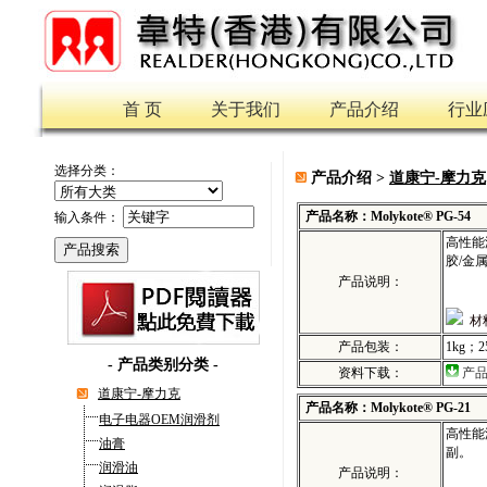
首 页
关于我们
产品介绍
行业
选择分类：
产品介绍 >
道康宁-摩力克
产品名称：Molykote® PG-54
输入条件：
高性能
胶/金
产品说明：
材
产品包装：
1kg；2
-
产品类别分类
-
资料下载：
产
道康宁-摩力克
产品名称：Molykote® PG-21
电子电器OEM润滑剂
高性能
油膏
副。
润滑油
产品说明：