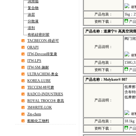
润滑脂
材
复合物
产品包装：
1kg；2
涂层
分散液
资料下载：
产
溶剂
产品名称：道康宁® 高真空润
有机硅密封胶
阀门润
TACBECON-得必可
产品说明：
ORAPI
ITW-Devcon得复康
材
ITW-LPS
产品包装：
150G;3
ITW-SM-施耐
资料下载：
产
ULTRACHEM-奥金
产品名称：Molykote® 807
KOREA-LUBE
低摩擦
TECCEM-特可磨
含有特
RADCO-INDUSTRIES
低摩擦
产品说明：
ROYAL TROCO® 赛高
3M®RITE-LOK
材
Zip-chem
船舶化工物料
产品包装：
18.1k
资料下载：
产