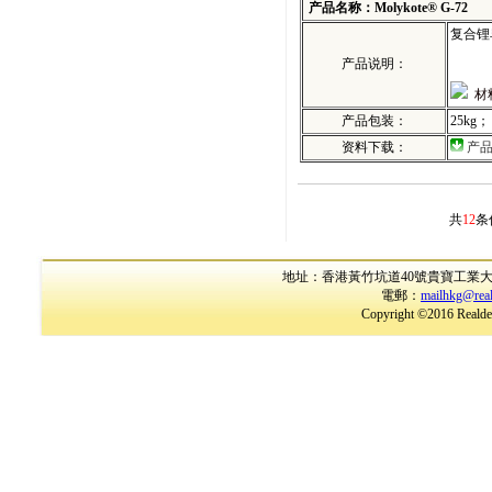
产品名称：Molykote® G-72
复合锂
产品说明：
材
产品包装：
25kg；
资料下载：
产
共
12
条
地址：香港黃竹坑道40號貴寶工業大廈17樓B室
電郵：
mailhkg@rea
Copyright ©2016 Realder