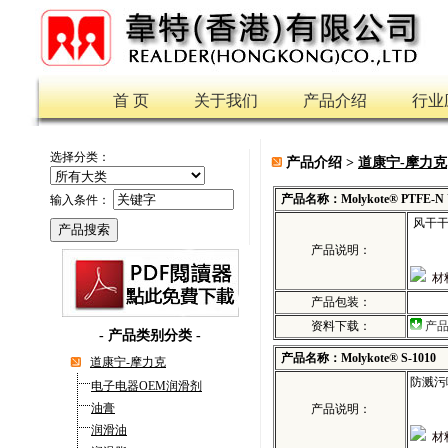
首 页
关于我们
产品介绍
行业
选择分类：
产品介绍 >
道康宁-摩力克
产品名称：Molykote® PTFE-N
输入条件：
风干干
产品说明：
材
产品包装：
资料下载：
产
-
产品类别分类
-
产品名称：Molykote® S-1010
道康宁-摩力克
防溅污
电子电器OEM润滑剂
油膏
产品说明：
润滑油
材