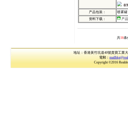
材
产品包装：
喷雾罐：
资料下载：
产
共
16
条
地址：香港黃竹坑道40號貴寶工業大廈17樓B室
電郵：
mailhkg@rea
Copyright ©2016 Realder