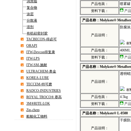
润滑脂
产品包装：
喷雾罐：
复合物
资料下载：
产
涂层
产品名称：Molykote® Metalform P
分散液
溶剂
防腐涂
有机硅密封胶
产品说明：
TACBECON-得必可
材
ORAPI
产品包装：
400ML
ITW-Devcon得复康
资料下载：
产
ITW-LPS
ITW-SM-施耐
产品名称：Molykote® Metalfor
ULTRACHEM-奥金
透明蜡
KOREA-LUBE
产品说明：
TECCEM-特可磨
材
RADCO-INDUSTRIES
产品包装：
4.5kg
ROYAL TROCO® 赛高
3M®RITE-LOK
资料下载：
产
Zip-chem
产品名称：Molykote® L-0500
船舶化工物料
干膜防
产品说明：