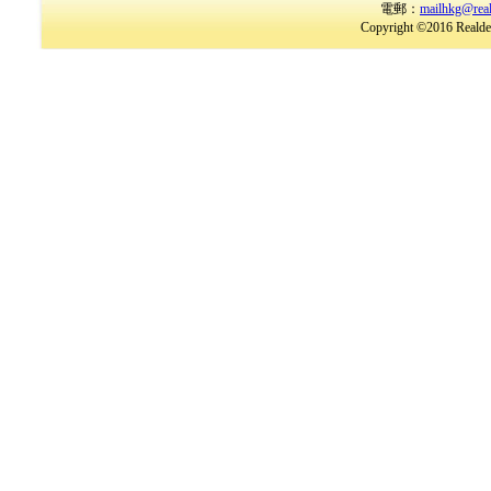
電郵：
mailhkg@rea
Copyright ©2016 Realder