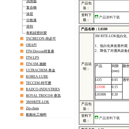
润滑脂
产品包
复合物
装：
涂层
资料下
产品资料下载
载：
分散液
溶剂
产品名称：L0100
有机硅密封胶
3M
RITE-LOK
低白化
TACBECON-得必可
ORAPI
1、低白化来改善外观
2、降低了对通风设备
ITW-Devcon得复康
ITW-LPS
ITW-SM-施耐
产品说
产品
间隙
颜
明：
ULTRACHEM-奥金
(mm)
KOREA-LUBE
LO5
0.05
透
TECCEM-特可磨
LO100
0.15
RADCO-INDUSTRIES
L01000
0.20
ROYAL TROCO® 赛高
3M®RITE-LOK
产品包
Zip-chem
装：
船舶化工物料
资料下
产品资料下载
载：