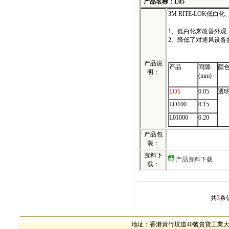
产品名称：L05
3M
RITE-LOK
低白化
1、低白化来改善外观
2、降低了对通风设备
产品说
产品
间隙
颜
明：
(mm)
LO5
0.05
透
LO100
0.15
L01000
0.20
产品包
装：
资料下
产品资料下载
载：
共
3
条
地址：香港黃竹坑道40號貴寶工業大廈17樓B室