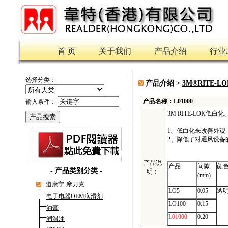
首 页
关于我们
产品介绍
行业
选择分类：
产品介绍 >
3M®RITE-LO
产品名称：L01000
输入条件：
3M
RITE-LOK
低白化
1、低白化来改善外观
2、降低了对通风设备
产品说
产品
间隙
颜
-
产品类别分类
-
明：
(mm)
道康宁-摩力克
LO5
0.05
透
电子电器OEM润滑剂
LO100
0.15
油膏
L01000
0.20
润滑油